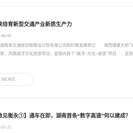
快培育新型交通产业新质生产力
-06-06
湖南省交通规划勘察设计院有限公司新时期发展侧记 湘西矮寨大桥飞越
案；凤凰磁浮文化旅游项目，是国内首个“磁浮+文化+旅游”项目……这些
MORE
数见衡永①】通车在即，湖南首条“数字高速”何以建成？
-05-21