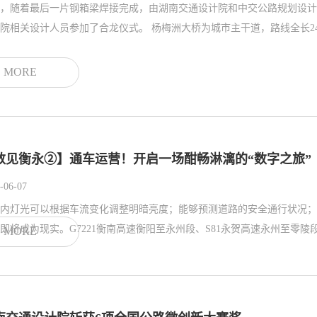
，随着最后一片钢箱梁焊接完成，由湖南交通设计院和中交公路规划设计
设计院相关设计人员参加了合龙仪式。 杨梅洲大桥为城市
MORE
数见衡永②】通车运营！开启一场酣畅淋漓的“数字之旅”
-06-07
内灯光可以根据车流变化调整明暗亮度；能够预测道路的安全通行状况；
即将成为现实。G7221衡南高速衡阳至永州段、S81永贺高速永州至零陵段
MORE