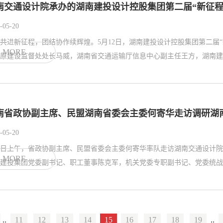
南交通设计院承办的湖南建投设计控股集团第二届“新征程
-05-20
共进新征程，团结协作续辉煌。5月12日，湖南建投设计控股集团第二届
MORE
原建设监督处处长马威，湖南省交通运输厅信息中心副主任王方，湖南建投
南省政协副主席、民盟湖南省委会主委何寄华走访调研湖
-05-20
9日上午，省政协副主席、民盟省委会主委何寄华率队走访湖南交通设计
MORE
建投集团党委副书记、职工董事陈克军，机关党委专职副书记、党委统战工
..
11
12
13
14
15
16
17
18
19
..