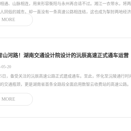
相通、山脉相连，用来形容衡阳与永州再合适不过。湘江一衣带水，将两
人同俗的城市，却一直没有一条高速公路相连结，这也成为掣肘两地经济社会
MORE
智山河路！湖南交通设计院设计的沅辰高速正式通车运营
-05-20
15日，备受关注的沅辰高速公路正式建成通车。至此，怀化至沅陵通行时
MORE