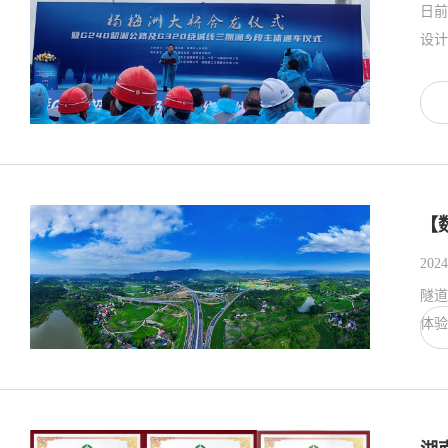
日前
【
2024
隧道
体验