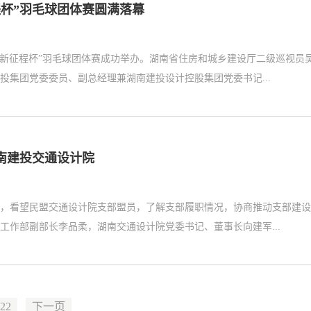
杯”羽毛球团体赛圆满落幕
“新征程杯”羽毛球团体赛成功举办。湖南省住房和城乡建设厅二级巡视员
集团党委委员、副总经理兼湖南建投设计控股集团党委书记...
南建投交通设计院
院，看望民盟交通设计院支部盟员，了解支部履职情况，协商推动支部建
作部副部长李品柔，湖南交通设计院党委书记、董事长向建军...
22
下一页