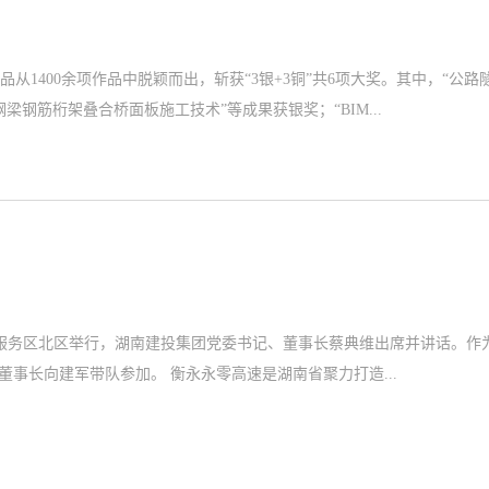
1400余项作品中脱颖而出，斩获“3银+3铜”共6项大奖。其中，“公路
梁钢筋桁架叠合桥面板施工技术”等成果获银奖；“BIM...
司服务区北区举行，湖南建投集团党委书记、董事长蔡典维出席并讲话。作
目勘察设计单位及“数字高速”牵头策划单位，湖南建投交通设计院党委书记、董事长向建军带队参加。 衡永永零高速是湖南省聚力打造...