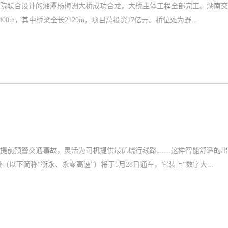
院联合设计的湘潭杨梅洲大桥成功合龙，大桥主体工程全部完工。湖南交
主干道，路线全长2400m，其中桥梁全长2129m，项目总投资17亿元。桥位处为野...
提前预警交通事故，灵活为司机提供最优绕行线路……这样智能舒适的出
（以下简称“衡永、永零高速”）将于5月28日通车，它装上“数字大...