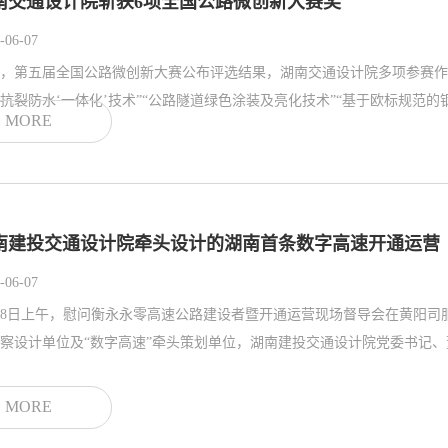
南交通设计院斩获6项全国公路微创新大赛奖
-06-07
，第五届全国公路微创新大赛公布评选结果，湖南交通设计院多项参赛作品从
抗裂防水‘一体化’技术”“公路隧道绿色涂装及亮化技术”“基于欧标规范的钢
MORE
南建投交通设计院牵头设计的湖南首条数字高速开通运营
-06-07
28日上午，慰问衡永永零高速公路建设者暨开通运营现场督导会在黄阳
MORE