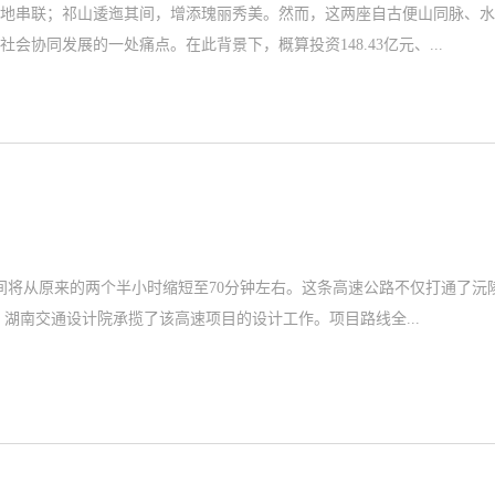
地串联；祁山逶迤其间，增添瑰丽秀美。然而，这两座自古便山同脉、水
协同发展的一处痛点。在此背景下，概算投资148.43亿元、...
间将从原来的两个半小时缩短至70分钟左右。这条高速公路不仅打通了沅
辰溪的交通瓶颈，更是湖南省首条全路段全面启用数智云收费站的高速公路。 湖南交通设计院承揽了该高速项目的设计工作。项目路线全...