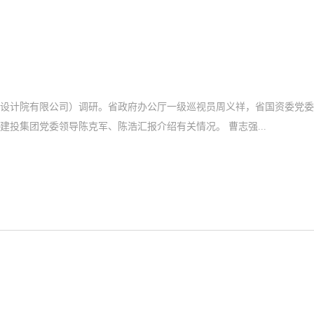
察设计院有限公司）调研。省政府办公厅一级巡视员周义祥，省国资委党
员、副主任张翔，省交通运输厅党组成员、总规划师苏清贵等参加调研。湖南建投集团党委领导陈克军、陈浩汇报介绍有关情况。 曹志强...