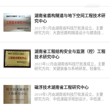
范，公路工程洪涝灾害风险智慧防范，公路
工程
工程装配式支挡结构灾害风险智慧防范。重
点实验室紧密围绕公路工程自然灾害风险普
查大数据智慧应用领域的关键科学问题开展
湖南省盾构隧道与地下空间工程技术研
数字
科学研究，推动公路工程自然灾害风...
究中心
2021年5月由湖南省科技厅批准设立，主要
研究方向：大直径盾构隧道设计与建造技术
水利
研究，复杂地下空间结构设计与施工关键技
术研究，隧道与地下空间智慧运维技术研
究。中心从事以盾构隧道为核心的地下工程
工程
技术研发、标准制定、科普培训等工作，旨
湖南省工程结构安全与监测（控）工程
在依托大型重难点工程项目，解决现今盾构
技术研究中心
隧道与地下空间工程建设过程中的“卡脖子”
国际
2023年12月由湖南省科技厅批准成立，主要
技术难题。
研究方向：关键装备与系统研发，轻量化应
急监测平台设计与开发，评估方法研究。研
水运
究中心主要对交通、建筑、水运等结构安全
监测装备与系统、轻量化应急监测云平台关
键技术、应急监测数据的自动化评估与决策
磁浮技术湖南省工程研究中心
方法等开展系统研究，形成我省结构安全应
2019年1月由湖南省科技厅批准设立，主要
急监测与处置的专业能力，服务结构安全预
研究方向：中低速磁浮规划设计，中低速磁
警预防与灾后评估决策。
浮建设技术，中低速磁浮运维管理，中低速
磁浮工程造价研究。中心为湖南首家磁浮领