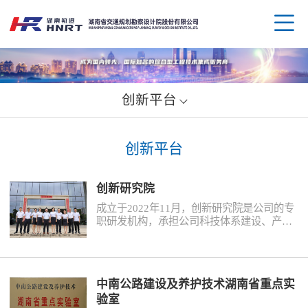
创新平台
企业
创新平台
领导
业务
创新研究院
组织
规划
企业
成立于2022年11月，创新研究院是公司的专
职研发机构，承担公司科技体系建设、产品
研发与产业研究、标准规范通用图编制、应
资质
公路
媒体
科技
用示范与成果转化、科技平台运行等职责。
创新研究院院长由公司总工程师兼任，构建
了由资深工程师与博士（后）为主体的研发
荣誉
水运
党群
创新
人才
中南公路建设及养护技术湖南省重点实
队伍，目前有正高级研究人员6人，博士
验室
（后）2人，享受国务院特殊津贴、交通运输