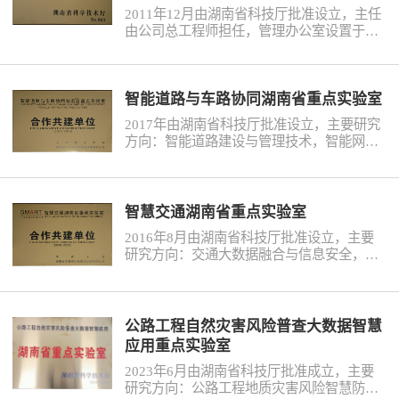
青年科技英才、湖湘青年英才（科技类）等
历史
市政
公告
博士
招聘
联系
2011年12月由湖南省科技厅批准设立，主任
各类省部级人才十余人次。
由公司总工程师担任，管理办公室设置于创
新研究院，主要研究方向包括：特殊岩土技
企业
轨道
时政
特色
客户
术、路面工程、桥梁工程、盾构隧道与地下
空间技术、智慧交通、工程结构安全与监测
（控）技术。中南公路建设及养护技术湖南
智能道路与车路协同湖南省重点实验室
建筑
知识
省重点实验室是公司科技创新体系的重要组
2017年由湖南省科技厅批准设立，主要研究
成部分，也是公司开展高水平科技研发活
方向：智能道路建设与管理技术，智能网联
动、聚集和培养优秀科技人才、进行高层次
车辆技术，车路协同环境下的交通管理技
桥梁
学术交流、促进科技成果转化的重要基地，
术，车路联网与通讯技术。实验室基于充分
是开展交通行业前沿与关键技术研究、提升
发挥车联网、大数据、互联网等新技术的效
公司自主创新能力和核心竞争力、推动产学
能，通过研发基于车路协同的智能道路、智
智慧交通湖南省重点实验室
隧道
研融通的重要载体。作为公司的主要创新投
能车辆、交通管理和通信技术，达到提升综
入平台，中南公路建设及养护技术湖南省重
2016年8月由湖南省科技厅批准设立，主要
合交通效率，减少（消除）交通安全事故的
点实验室对重大科技攻关项目、产业产品孵
研究方向：交通大数据融合与信息安全，交
目的，为建设“四个交通”提供技术支持，为
工程
化项目、纵向配套与标准项目、软科学研究
通系统规划、组织与智能管控，交通安全主
车联网、网联汽车、主动交通安全等新技术
项目、开放课题项目等进行分类支持。
动防控，城市公共交通运营与管理。实验室
的应用与开发提供开放的研发与测试平台。
围绕综合交通规划与管理的关键理论和核心
工程
技术开展高水平研究，目前已经在智慧交
公路工程自然灾害风险普查大数据智慧
通、基于大数据和互联网+交通管理与控制等
应用重点实验室
相关领域取得了丰硕的研究成果，承担了多
试验
2023年6月由湖南省科技厅批准成立，主要
项国家级、省部级重要科研项目。
研究方向：公路工程地质灾害风险智慧防