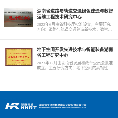
域省级工程中心，中心以促进湖南省磁浮技
术科技创新为目标，打造集磁浮技术研发、
湖南省道路与轨道交通绿色建造与数智
项目规划设计、投资建设、运营维护及装备
运维工程技术研究中心
制造于一体的技术合作平台。
2022年6月由省科技厅批准设立，主要研究
方向：道路与轨道交通建造新技术，数智交
通建设运维成套技术，绿色低碳道路结构与
新材料研究。中心以智慧运维、绿色低碳为
导向，打造中南地区道路及轨道交通行业中
主要的科研、设计、建造、投资平台，企业
地下空间开发先进技术与智能装备湖南
与高校的人、财、陆路交通基础设施建设与
省工程研究中心
运维平台。
2023年12月由湖南省发展和改革委员会批准
成立，主要研究方向：地下空间的高韧性材
料与结构、智能建造技术与装备、智慧运维
技术与装备，以及地下人居环境的低碳营造
技术。中心将深入探索复杂服役环境下工程
装备扰动地层变形机制及装备性态时空演化
规律、多致灾因子作用下地下人居环境的低
碳营造技术。中心将深入探索复杂服役环境
下工程装备扰动地层变形机制及装备性态时
空演化规律、多致灾因子作用下地下单体结
构及系统全寿命功能演化规律等科学问题，
集中力量攻克地下空间开发应用基础研究、