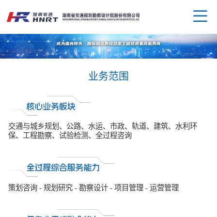
业务范围
企业
领导
业务
交通与城乡规划、公路、水运、市政、轨道、建筑、水利环
保、工程勘察、试验检测、全过程咨询
组织
规划
企业
资质
公路
媒体
科技
策划咨询 - 规划研究 - 勘察设计 - 项目管理 - 运营管理
荣誉
水运
党群
创新
人才