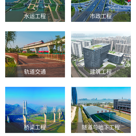
工程
水运工程
市政工程
数字
水利
工程
轨道交通
建筑工程
国际
水运
桥梁工程
隧道与地下工程