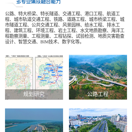
历史
市政
公告
博士
招聘
联系
公路、特大桥梁、特长隧道、交通工程、港口工程、航道工
程、城市轨道交通工程、铁路、道路工程、城市桥梁工程、城
企业
轨道
时政
特色
客户
市隧道工程、公共交通工程、风景园林、给水工程、排水工
程、建筑工程、环境工程、岩土工程、水文地质勘察、海洋工
程勘察测量、工程测量、工程钻探、试验检测、地质灾害勘查
建筑
知识
设计、智慧交通、BIM技术、数字化等。
桥梁
隧道
工程
规划研究
公路工程
工程
试验