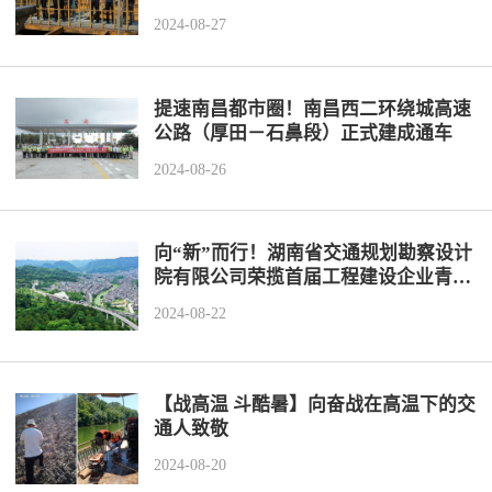
历史
市政
公告
博士
招聘
联系
2024-08-27
企业
轨道
时政
特色
客户
提速南昌都市圈！南昌西二环绕城高速
公路（厚田－石鼻段）正式建成通车
建筑
知识
2024-08-26
桥梁
向“新”而行！湖南省交通规划勘察设计
隧道
院有限公司荣揽首届工程建设企业青年
科技创新大赛一等奖
2024-08-22
工程
工程
【战高温 斗酷暑】向奋战在高温下的交
通人致敬
试验
2024-08-20