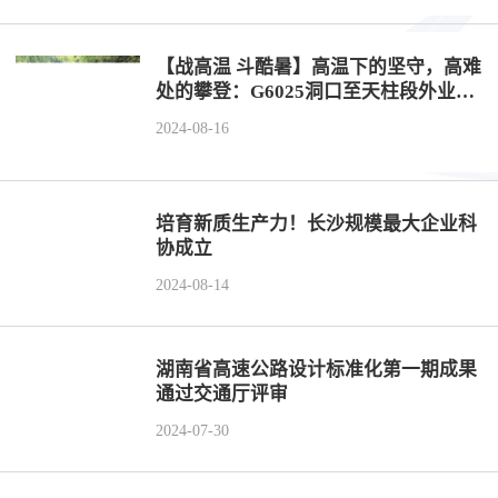
工程
【战高温 斗酷暑】高温下的坚守，高难
数字
处的攀登：G6025洞口至天柱段外业侧
记
2024-08-16
水利
工程
培育新质生产力！长沙规模最大企业科
协成立
国际
2024-08-14
水运
湖南省高速公路设计标准化第一期成果
通过交通厅评审
2024-07-30