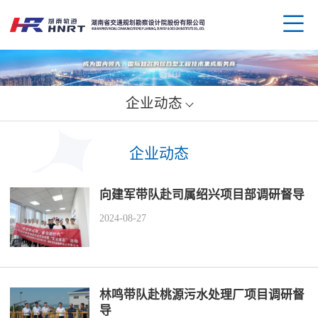
企业动态
企业
企业动态
领导
业务
向建军带队赴司属绍兴项目部调研督导
组织
规划
企业
2024-08-27
资质
公路
媒体
科技
荣誉
水运
党群
创新
人才
林鸣带队赴桃源污水处理厂项目调研督
导