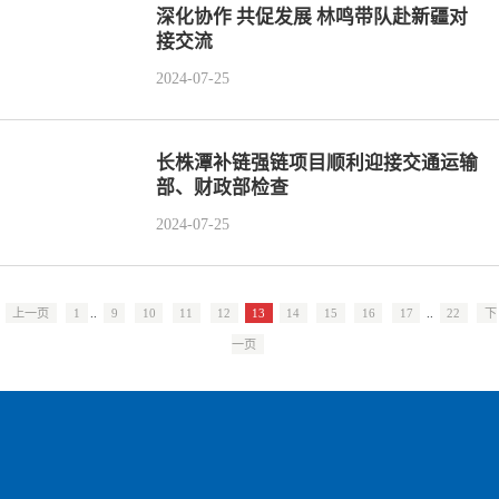
深化协作 共促发展 林鸣带队赴新疆对
接交流
2024-07-25
长株潭补链强链项目顺利迎接交通运输
部、财政部检查
2024-07-25
上一页
1
..
9
10
11
12
13
14
15
16
17
..
22
下
一页