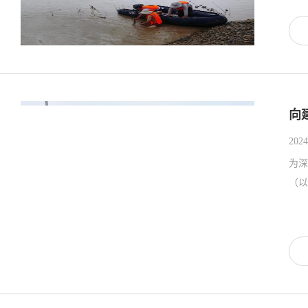
向
2024
为深
（以