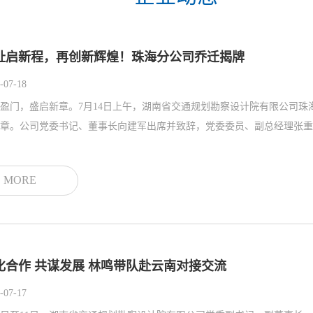
址启新程，再创新辉煌！珠海分公司乔迁揭牌
-07-18
盈门，盛启新章。7月14日上午，湖南省交通规划勘察设计院有限公司
章。公司党委书记、董事长向建军出席并致辞，党委委员、副总经理张重禄
MORE
化合作 共谋发展 林鸣带队赴云南对接交流
-07-17