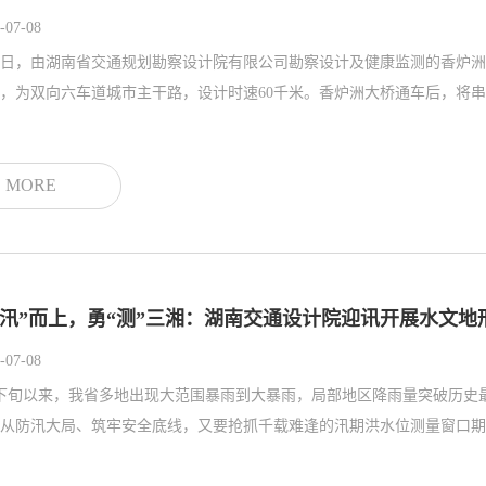
-07-08
4日，由湖南省交通规划勘察设计院有限公司勘察设计及健康监测的香炉洲大桥正式通车！先
，为双向六车道城市主干路，设计时速60千米。香炉洲大桥通车后，将串
MORE
“汛”而上，勇“测”三湘：湖南交通设计院迎讯开展水文地
-07-08
下旬以来，我省多地出现大范围暴雨到大暴雨，局部地区降雨量突破历史
从防汛大局、筑牢安全底线，又要抢抓千载难逢的汛期洪水位测量窗口期，