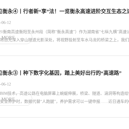
见衡永④丨行者新“享”法！一览衡永高速进阶交互生态之
-06-12
221衡南高速衡阳至永州段（简称“衡永高速”）作为湖南省“七纵九横”高
MORE
将目光深入穿山隧道光影深处，将视野投射至车水马龙的桥梁之上，我们能
见衡永③丨种下数字化基因，踏上美好出行的“高速路”
-06-12
BIM技术，高速公路在电脑屏幕上蜿蜒伸展，桥梁、隧道、涵洞等构造绘
MORE
安全养护时，数据代替“人跑腿”，养护需求可以一键申报……近日通车的G7