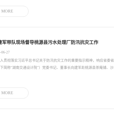
MORE
建军带队现场督导桃源县污水处理厂防汛抗灾工作
-06-27
入贯彻落实习近平总书记关于防汛抗灾工作的重要指示精神，响应省委省
下简称“湖南交通设计院”）党委书记、董事长向建军赴桃源县茶庵铺、沙
MORE