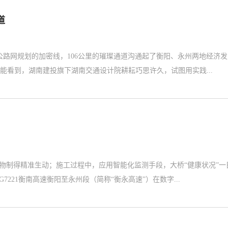
道
速公路网规划的加密线，106公里的璀璨通道沟通起了衡阳、永州两地经济发
看到，湖南建投旗下湖南交通设计院耕耘巧思许久，试图用实践...
物制得精准生动；施工过程中，应用智能化监测手段，大桥“健康状况”一
221衡南高速衡阳至永州段（简称“衡永高速”）在数字...