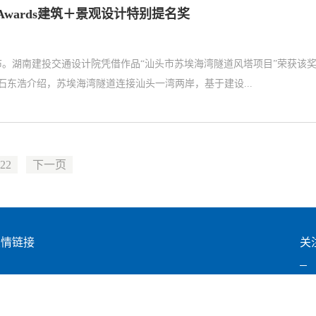
 Awards建筑＋景观设计特别提名奖
者名单正式公布。湖南建投交通设计院凭借作品“汕头市苏埃海湾隧道风塔项目”荣获该
设计院副总工程师石东浩介绍，苏埃海湾隧道连接汕头一湾两岸，基于建设...
22
下一页
友情链接
关
国交通运输部
湖南省人民政府
南省国资委
湖南省交通运输厅
官