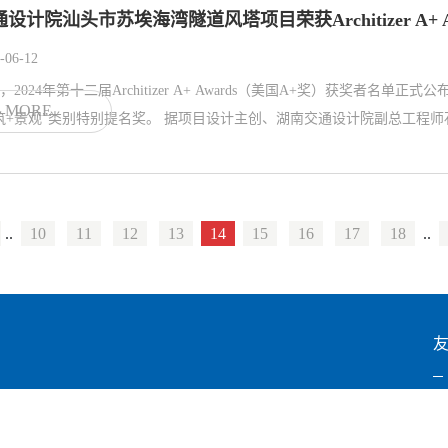
通设计院汕头市苏埃海湾隧道风塔项目荣获Architizer A+
-06-12
，2024年第十二届Architizer A+ Awards（美国A+奖）获奖
MORE
“建筑+景观”类别特别提名奖。 据项目设计主创、湖南交通
..
10
11
12
13
14
15
16
17
18
..
中
湖