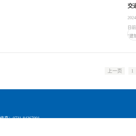
交
2024
日前
上一页
1
传真：0731-84367001
地址：湖南省长沙市望城区月亮岛路一段598号 邮编：410200