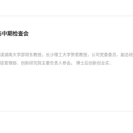
与中期检查会
邀请湖南大学邵旭东教授，长沙理工大学贺君教授，公司党委委员、副总
彭立作为评审专家组。公司党委委员、副总经理、总工程师李瑜主持会议，科技管理部、创新研究院主要负责人参会。 博士后创新创业实...