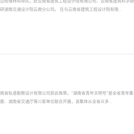
、总经理林鸣带队，赴云南省建筑工程设计院有限公司、云南省建筑科学
院有限公司、云南省公路科学技术研究院进行高层对接、开展合作洽谈，并调研湖南交通设计院云南分公司。 在与云南省建筑工程设计院有限...
湖南省轨道勘察设计有限公司获此殊荣。“湖南省青年文明号”是全省青年集
、湖南省交通厅等22家单位联合开展，该集体从全省众多...