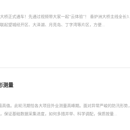
通过视频带大家一起“云体验”！ 香炉洲大桥主线全长3.24
联起望城经开区、大泽湖、月亮岛、丁字湾等片区，方便...
形测量
最高值。此轮汛期恰各大项目外业测量高峰期。面对异常严峻的防汛形势
保证基础数据采集进度，如何多措并举、科学调配，保质按量...