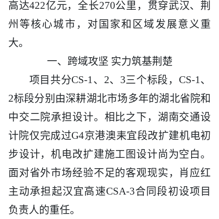
高达
422亿元，全长270公里，贯穿武汉、荆
州等核心城市，对国家和区域发展意义重
大。
一、
跨域攻坚
实力筑基荆楚
项目共分
CS-1、2、3三个标段，CS-1、
2标段分别由深耕湖北市场多年的湖北省院和
中交二院承担设计。相比之下，
湖南交通设
计院
仅完成过
G4京港澳耒宜段改扩建机电初
步设计，机电改扩建施工图设计尚为空白。
面对省外市场经验不足的客观现实，肖应红
主动承担起汉宜高速CSA-3合同段初设项目
负责人的重任。