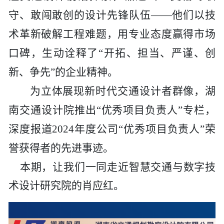
历史
市政
公告
博士
招聘
联系
守、敢闯敢创的设计先锋队伍
——他们以技
术革新破解工程难题，用专业态度赢得市场
企业
轨道
时政
特色
客户
口碑，生动诠释了“开拓、担当、严谨、创
建筑
知识
新、争先”的企业精神。
为立体展现新时代交通设计者群像，
湖
桥梁
南交通设计院
推出
“优秀项目负责人”专栏，
隧道
深度报道2024年度公司“优秀项目负责人”荣
誉获得者的先进事迹。
工程
本期，让我们一同走近智慧交通与数字技
工程
术设计研究院的
肖应红。
试验