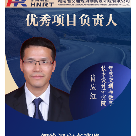
工程
数字
水利
工程
国际
水运