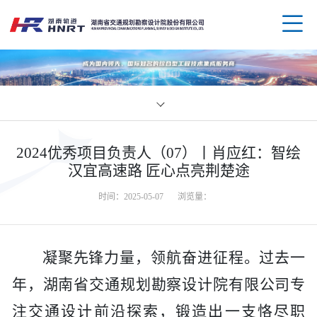
企业
2024优秀项目负责人（07）丨肖应红：智绘
领导
业务
汉宜高速路 匠心点亮荆楚途
时间：2025-05-07
浏览量：
组织
规划
企业
资质
公路
媒体
科技
凝聚先锋力量，领航奋进征程。过去一
年，
湖南省
交通
规划
勘察
设计院
有限公司
专
荣誉
水运
党群
创新
人才
注交通设计前沿探索，锻造出一支恪尽职