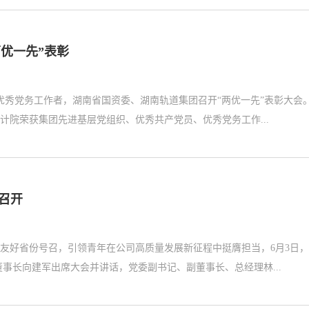
优一先”表彰
优秀党务工作者，湖南省国资委、湖南轨道集团召开“两优一先”表彰大会
院荣获集团先进基层党组织、优秀共产党员、优秀党务工作...
重召开
友好省份号召，引领青年在公司高质量发展新征程中挺膺担当，6月3日
司召开2025年度青年大会。 公司党委书记、董事长向建军出席大会并讲话，党委副书记、副董事长、总经理林...