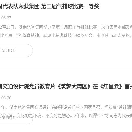
司代表队荣获集团 第三届气排球比赛一等奖
-08-27
22至23日，湖南轨道集团举办了第三届职工气排球比赛，来自集团本部及
比赛第二”的体育精神，展现出精湛球技与默契配合。参赛队员斗志昂扬，
MORE
南交通设计院党员教育片《筑梦大湾区》在《红星云》首
-08-26
17 年，湖南轨道集团交通设计院的建设者们响应国家号召，怀揣着“设
到海滨，变化的是环境，不变的是初心。8年来，以谭红平等同志为代表的
MORE