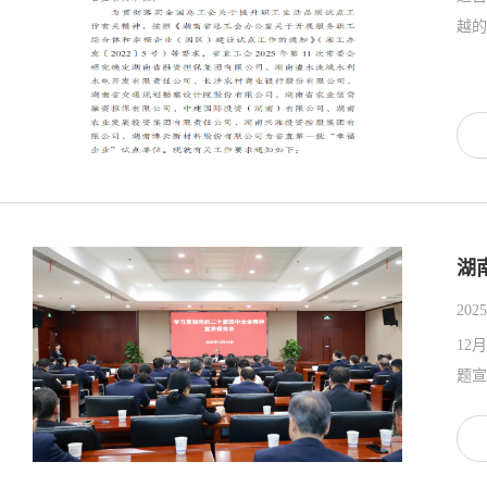
越的
湖
2025
12
题宣