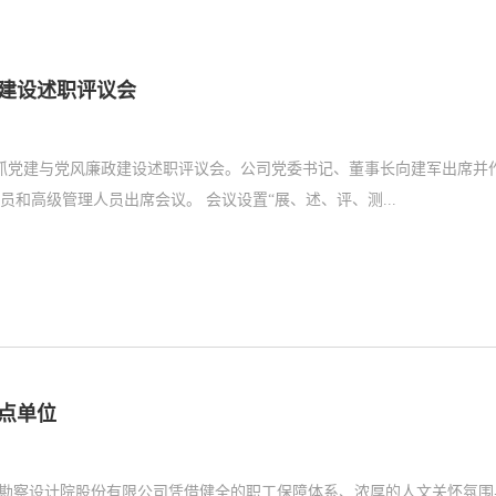
政建设述职评议会
书记抓党建与党风廉政建设述职评议会。公司党委书记、董事长向建军出席并
和高级管理人员出席会议。 会议设置“展、述、评、测...
点单位
划勘察设计院股份有限公司凭借健全的职工保障体系、浓厚的人文关怀氛围