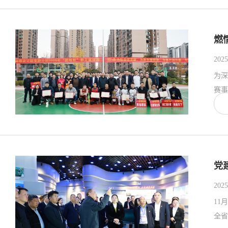
燃
2025
为深
赛事
党
2025
11
全省