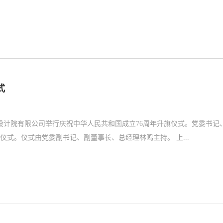
式
设计院有限公司举行庆祝中华人民共和国成立76周年升旗仪式。党委书记
事长向建军在仪式上讲话，公司党委领导、高级管理人员、全体干部员工参加仪式。仪式由党委副书记、副董事长、总经理林鸣主持。 上...