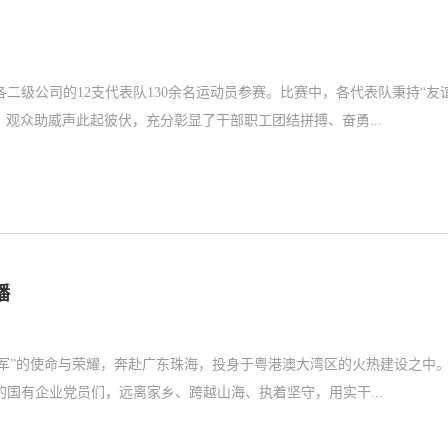
各二级公司的12支代表队130余名运动员参赛。比赛中，各代表队秉持“友
观众助威声此起彼伏，充分彰显了干部职工团结拼搏、奋勇...
播
计湘军”的使命与荣耀，奔赴广东珠海，投身于粤港澳大湾区的火热建设之中
国有企业党员们，远离家乡、跨越山海、执着坚守，用实干...