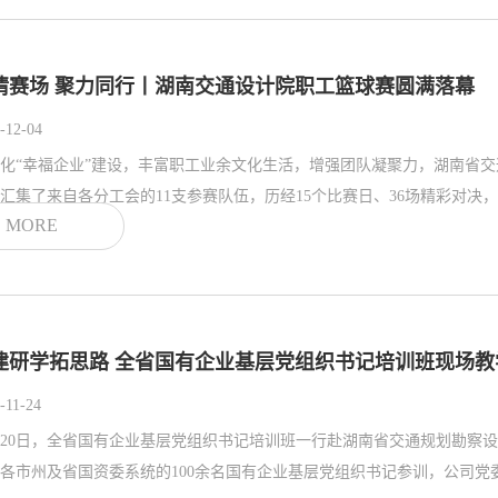
情赛场 聚力同行丨湖南交通设计院职工篮球赛圆满落幕
-12-04
化“幸福企业”建设，丰富职工业余文化生活，增强团队凝聚力，湖南省交通
汇集了来自各分工会的11支参赛队伍，历经15个比赛日、36场精彩对决，于
MORE
建研学拓思路 全省国有企业基层党组织书记培训班现场
-11-24
月20日，全省国有企业基层党组织书记培训班一行赴湖南省交通规划勘察
各市州及省国资委系统的100余名国有企业基层党组织书记参训，公司党