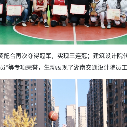
契
配合
再次
夺得冠军，
实现三连冠；
建筑设计院
球员”等专项荣誉，生动展现了
湖南交通设计院员