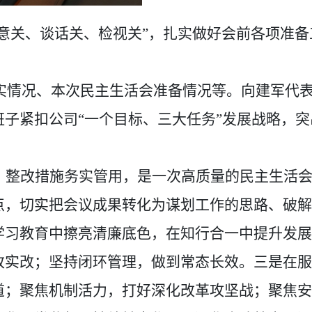
意关、谈话关、检视关”，扎实做好会前各项准备
实情况、本次民主生活会准备情况等。向建军代
子紧扣公司“一个目标、三
大
任务
”发展
战略
，突
，整改措施务实管用，是一次高质量的民主生活
点，切实把会议成果转化为谋划工作的思路、破解
学习教育中擦亮清廉底色，在知行合一中提升发展
改实改；坚持闭环管理，做到常态长效。三是在服
道；聚焦机制活力，打好深化改革攻坚战；聚焦安