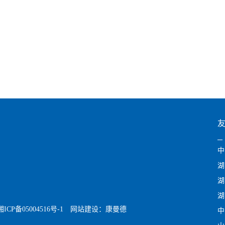
中
湖
湖
湖
CP备05004516号-1
网站建设：
康曼德
中