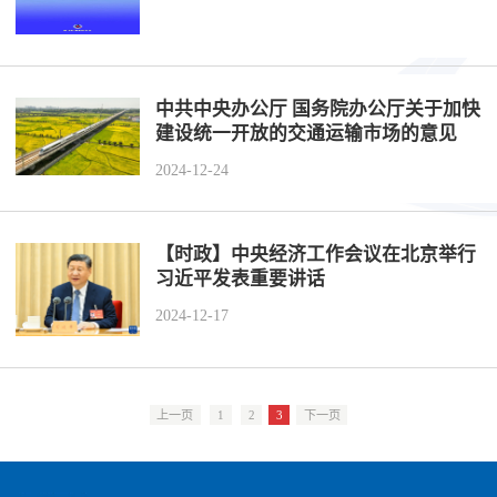
历史
市政
公告
博士
招聘
联系
企业
轨道
时政
特色
客户
中共中央办公厅 国务院办公厅关于加快
建设统一开放的交通运输市场的意见
建筑
知识
2024-12-24
桥梁
【时政】中央经济工作会议在北京举行
隧道
习近平发表重要讲话
2024-12-17
工程
工程
上一页
1
2
3
下一页
试验