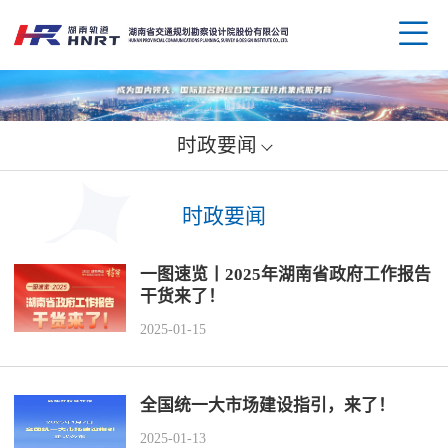
时政要闻
企业
时政要闻
领导
业务
一图速览丨2025年湖南省政府工作报告
组织
规划
企业
干货来了！
2025-01-15
资质
公路
媒体
科技
荣誉
水运
党群
创新
人才
全国统一大市场建设指引，来了！
2025-01-13