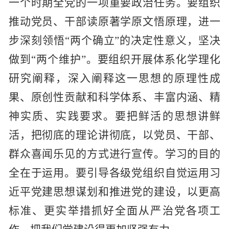
一个时期全党的一项重要政治任务。要组织
推动党员、干部读原著学原文悟原理，进一
步深刻领悟
“两个确立”的决定性意义，坚决
做到“两个维护”。要组织开展体系化学理化
研究阐释，深入阐释这一思想的原理性成
果、原创性贡献和科学体系、丰富内涵、精
神实质、实践要求。要把鲜活的思想讲鲜
活，把彻底的理论讲彻底，以党员、干部、
群众喜闻乐见的方式进行宣传。学习的目的
全在于运用。要引导各级党组织自觉运用习
近平党建思想谋划和推进党的建设，以更高
标准、更实举措抓好全面从严治党各项工