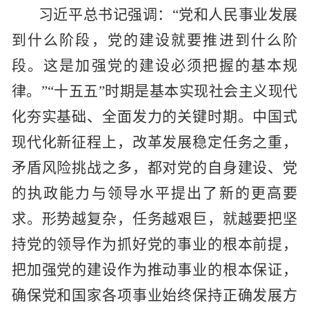
习近平总书记强调：
“党和人民事业发展
到什么阶段，党的建设就要推进到什么阶
段。这是加强党的建设必须把握的基本规
律。”“十五五”时期是基本实现社会主义现代
化夯实基础、全面发力的关键时期。中国式
现代化新征程上，改革发展稳定任务之重，
矛盾风险挑战之多，都对党的自身建设、党
的执政能力与领导水平提出了新的更高要
求。形势越复杂，任务越艰巨，就越要把坚
持党的领导作为抓好党的事业的根本前提，
把加强党的建设作为推动事业的根本保证，
确保党和国家各项事业始终保持正确发展方