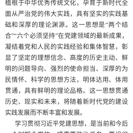
植根于中华优秀传统文化，孕育于新时代全
面从严治党的伟大实践，具有坚实的实践基
础和深厚的理论渊源。这一思想是
“两个结
合”“六个必须坚持”在党建领域的最新成果，
凝结着党和人民的实践经验和集体智慧，彰
显了坚定的理想信念、高度的历史主动、鲜
明的问题导向、强烈的使命担当、深厚的为
民情怀、科学的思想方法，明体达用、体用
贯通，具有鲜明的理论品格。这一思想贯通
历史、现实和未来，将随着新时代党的建设
实践发展而不断丰富和发展。
学习贯彻习近平党建思想，是当前和今后