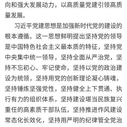
向和强大发展动力，以高质量党建引领高质
量发展。
习近平党建思想是加强新时代党的建设的
根本遵循。这一思想鲜明提出坚持党的领导
是中国特色社会主义最本质的特征，坚持党
中央集中统一领导，坚持全面从严治党，坚
持不忘初心、牢记使命，坚持以党的政治建
设为统领，坚持用党的创新理论凝心铸魂，
坚持锤炼坚强党性，坚持健全上下贯通、执
行有力的组织体系，坚持建设堪当民族复兴
重任的高素质干部队伍，坚持推进作风建设
常态化长效化，坚持用严明的纪律管全党治