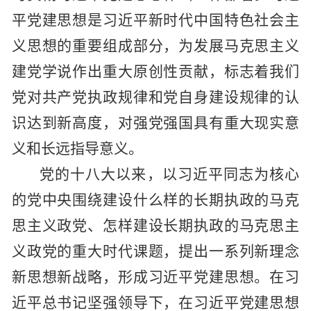
历史
市政
公告
博士
招聘
联系
平党建思想是习近平新时代中国特色社会主
义思想的重要组成部分，为发展马克思主义
企业
轨道
时政
特色
客户
建党学说作出重大原创性贡献，标志着我们
建筑
知识
党对共产党执政规律和党自身建设规律的认
识达到新高度，对强党强国具有重大现实意
桥梁
义和长远指导意义。
隧道
党的十八大以来，以习近平同志为核心
的党中央围绕建设什么样的长期执政的马克
工程
思主义政党、怎样建设长期执政的马克思主
工程
义政党的重大时代课题，提出一系列新理念
新思想新战略，形成习近平党建思想。在习
试验
近平总书记坚强领导下，在习近平党建思想