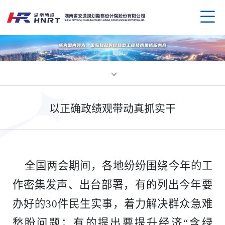
企业
以正确政绩观带动真抓实干
领导
业务
组织
规划
企业
全国两会期间，各地纷纷围绕今年的工
资质
公路
媒体
科技
作密集发声、出台部署，有的列出今年要
荣誉
水运
党群
创新
人才
办好的
30件民生实事，着力解决群众急难
愁盼问题；有的提出要提升经济“含绿