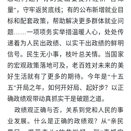
历史
市政
公告
博士
招聘
联系
量”，守牢返贫底线；有的公布新增就业目
企业
轨道
时政
特色
客户
标和配套政策，帮助解决更多群体就业问
题……一项项务实举措温暖人心，处处传
建筑
知识
递着为人民出政绩、以实干出政绩的鲜明
信号。民生无小事，枝叶总关情。当国家
桥梁
的宏观政策落地可及，老百姓对未来的美
隧道
好生活就有了更多的期待。今年是“十五
五”开局之年，如何开好局、起好步？以正
工程
确政绩观带动真抓实干是破题之道。
工程
政绩观正确与否，关系到党和人民的事
业发展。什么是正确的政绩观？从“亲民
试验