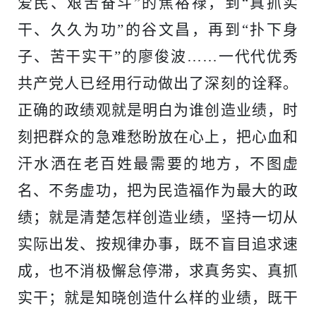
爱民、艰苦奋斗”的焦裕禄，到“真抓实
工程
干、久久为功”的谷文昌，再到“扑下身
子、苦干实干”的廖俊波……一代代优秀
数字
共产党人已经用行动做出了深刻的诠释。
水利
正确的政绩观就是明白为谁创造业绩，时
刻把群众的急难愁盼放在心上，把心血和
工程
汗水洒在老百姓最需要的地方，不图虚
国际
名、不务虚功，把为民造福作为最大的政
绩；就是清楚怎样创造业绩，坚持一切从
水运
实际出发、按规律办事，既不盲目追求速
成，也不消极懈怠停滞，求真务实、真抓
实干；就是知晓创造什么样的业绩，既干