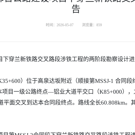
告
时间：2026-05-07
浏览量：
859
项目下穿兰新铁路交叉路段涉铁工程的两阶段勘察设计
K35+600）位于高泉达坂附近（顺接第MSSJ-1 
达本项目一级公路终点—铝业大道平交口（K85+000
12国道平面交叉到达本合同段终点。路线全长60.808k