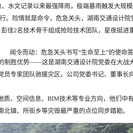
象、水文记录以来最强降雨
，
极端暴雨触发大规模
行。
险情就是命令，
危急关头，
湖南交通设计院
、
彭佳
2
名
技术骨干
组成抢险技术团队
，星夜挺进
闻令而动：危急关头书写
“生命至上”的使命
的
制胜优势
——
这是湖南交通设计院
党委
在大战
党员专家团队驰援灾区。
公司
党委书记
、董事长
地质
、空间信息
、
BIM
技术
等专业方向
，
他们中
南北镇、所街乡等灾毁最严重的点位同步踏勘。