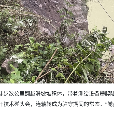
徒步数公里翻越滑坡堆积体，
带着
测绘设备攀爬
开技术碰头会，连轴转成为驻守期间的常态。
“
党