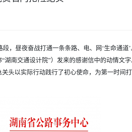
路段，昼夜奋战打通一条条路、电、网
‘
生命通道
’
称
“湖南交通设计院”）
发来
的
感谢信中的动情文字
急关头以实际行动践行了
初心使命，
为第一时间打