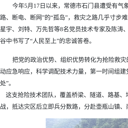
今年
5
月
17
日以来，常德市石门县遭受有气
路、断电、断网”的“孤岛”，救灾
之路几乎寸步难
星宇
、刘特、万先哲
等
8
名党员
技术专家及
陈涛
谷中书写了
“人
民至上
”的忠诚答卷。
把党的政治优势、组织优势转化为抢险救灾
动应急响应，科学调配技术力量，第一时间组建
处
”
。
这支抢险技术团队
，覆盖桥梁
、隧道、
路基、
战，抵达灾区后立即兵分数路，分赴壶瓶山镇、