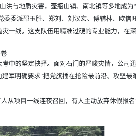
山洪与地质灾害，壶瓶山镇、南北镇等多
地成为
党委
委派
邵玉胜、
郑刘、
刘汉宏、
傅辅林、
欧信
重灾一线
。
这支队伍用精准过硬的专业能力，在
答卷
大考中
的坚定抉择。
面对石门
的
严峻灾情，
公司
向建军明确要求
“
把党旗插在抢险最前沿、攻坚最
有人从项目一线连夜召回，有人主动放弃休假报名