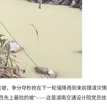
陡坡，争分夺秒抢在下一轮强降雨到来前摸清灾情
员先上最险的坡
”
——
这是湖南交通设计院
党员技