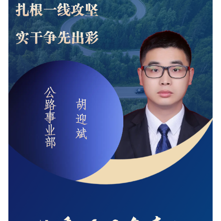
工程
数字
水利
工程
国际
水运