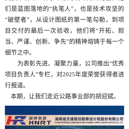
历史
市政
公告
博士
招聘
联系
们是蓝图落地的
“执笔人”，也是技术攻坚的
“破壁者”，从设计图纸的第一笔勾勒，到项
企业
轨道
时政
特色
客户
目交付的最后一次验收，他们将“开拓、担
建筑
知识
当、严谨、创新、争先”的精神熔铸于每一个
细节之中。
桥梁
为表彰先进、凝聚力量，公司推出
“优秀
隧道
项目负责人”专栏，对2025年度荣誉获得者进
行报道。
工程
本期，让我们走近公路事业部的胡迎斌。
工程
试验