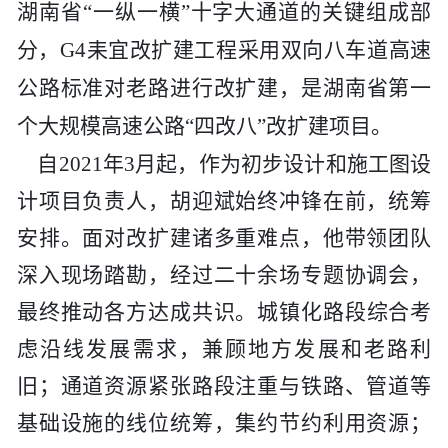
湖南省“一纵一横”十字大通道的关键组成部
分，G4耒宜改扩建工程采用双向八车道高速
公路标准对老路进行改扩建
，
是湖南省第一
个大规模高速公路
“四改八”改扩建项目。
自
2021年3月起，作为初步设计和施工图设
计项目负责人，胡迎斌始终冲锋在前，统筹
安排。面对改扩建诸多重难点，他带领团队
深入现场踏勘，经过二十余场专题协调会
，
最终
推动
各方
达成
共识。城镇化路段综合考
虑沿线发展需求，兼顾地方发展和老路利
旧；通道资源紧张路段注重与铁路、管道等
基础设施的线位统筹，集约节约利用资源；