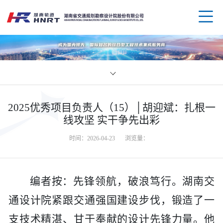
企业
2025优秀项目负责人（15）│胡迎斌：扎根一
领导
业务
线攻坚 实干争先出彩
时间：2026-04-23
浏览量：
组织
规划
企业
资质
公路
媒体
科技
编者按：先锋领航，破浪笃行。湖南交
通设计院紧跟交通强国建设步伐，锻造了一
荣誉
水运
党群
创新
人才
支技术精湛、甘于奉献的设计先锋力量。他