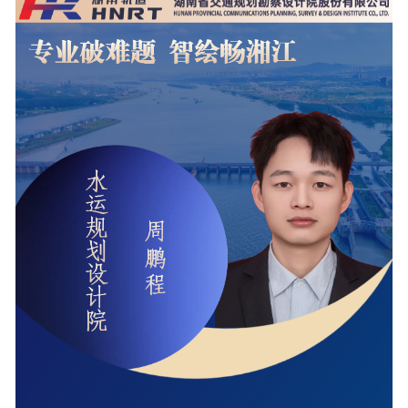
工程
数字
水利
工程
国际
水运