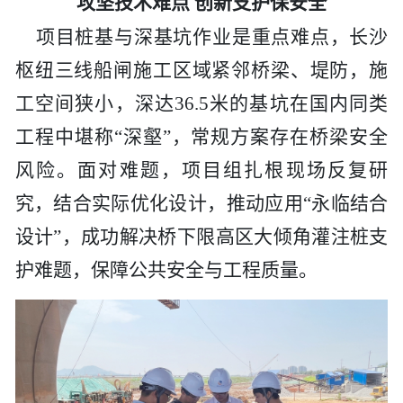
攻坚技术难点
创新支护保安全
项目桩基与深基坑作业是重点难点，长沙
枢纽三线船闸施工区域紧邻桥梁、堤防，施
工空间狭小，深达
36.5米的基坑在国内同类
工程中堪称“深壑”，常规方案存在桥梁安全
风险。面对难题，项目组扎根现场反复研
究，结合实际优化设计，推动应用“永临结合
设计”，成功解决桥下限高区大倾角灌注桩支
护难题，保障公共安全与工程质量。