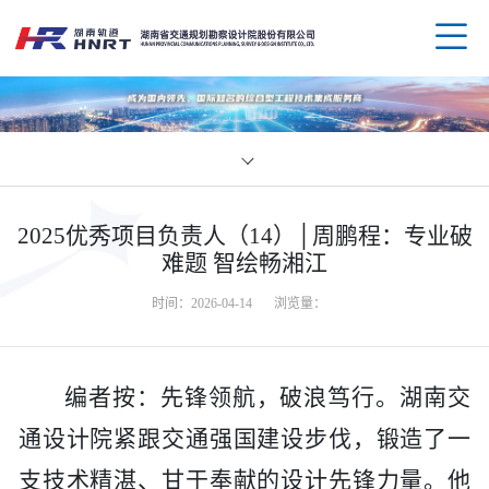
企业
2025优秀项目负责人（14）│周鹏程：专业破
领导
业务
难题 智绘畅湘江
时间：2026-04-14
浏览量：
组织
规划
企业
资质
公路
媒体
科技
编者按：先锋领航，破浪笃行。湖南交
通设计院紧跟交通强国建设步伐，锻造了一
荣誉
水运
党群
创新
人才
支技术精湛、甘于奉献的设计先锋力量。他