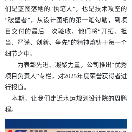
历史
市政
公告
博士
招聘
联系
们是蓝图落地的
“执笔人”，也是技术攻坚的
“破壁者”，从设计图纸的第一笔勾勒，到项
企业
轨道
时政
特色
客户
目交付的最后一次验收，他们将“开拓、担
建筑
知识
当、严谨、创新、争先”的精神熔铸于每一个
细节之中。
桥梁
为表彰先进、凝聚力量，公司推出
“优秀
隧道
项目负责人”专栏，对2025年度荣誉获得者进
行报道。
工程
本期，让我们走近
水运规划设计院
的周鹏
工程
程。
试验