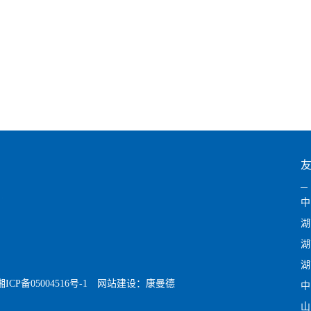
中
湖
湖
湖
CP备05004516号-1
网站建设：
康曼德
中
山