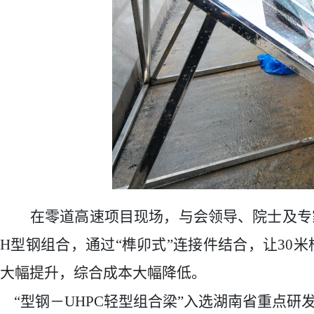
在
零道高速项目现场，与会领导、院士及专
H
型钢组合，通过“榫卯式”连接件结合，让
30
米
大幅提升，综合成本大幅降低。
“型钢－UHPC轻型组合梁”
入选湖南省重点研