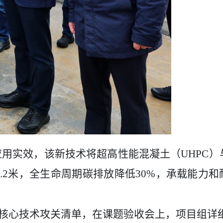
应用
实效，该新技术将超高性能混凝土（
UHPC
）
.2
米，全生命周期碳排放降低
30%
，承载能力和
核心技术攻关清单
，
在
课题验收
会上，
项目组详