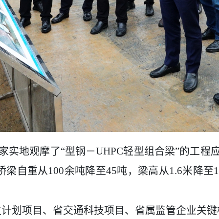
家实地观摩了
“
型钢－
UHPC
轻型组合梁
”
的
工程
桥梁自重从
100
余吨降至
45
吨，梁高从
1.6
米降至
1
发计划项目、省交通科技项目、省属监管企业关键