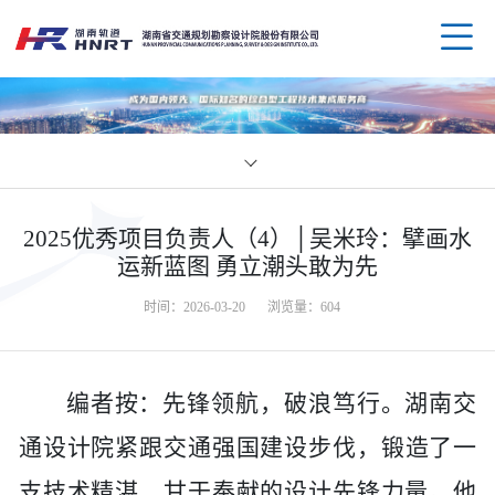
企业
2025优秀项目负责人（4）│吴米玲：擘画水
领导
业务
运新蓝图 勇立潮头敢为先
时间：2026-03-20
浏览量：
604
组织
规划
企业
资质
公路
媒体
科技
编者按：
先锋领航，破浪笃行。
湖南交
荣誉
水运
党群
创新
人才
通设计院
紧跟交通强国建设步伐，
锻造
了一
支技术精湛、甘于奉献的设计先锋力量
。
他