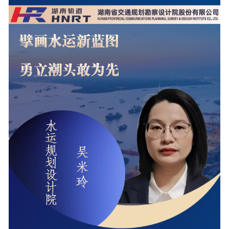
工程
数字
水利
工程
国际
水运