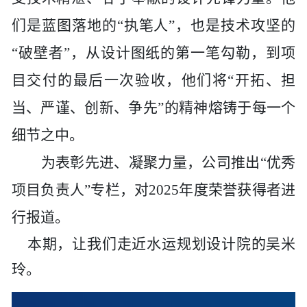
历史
市政
公告
博士
招聘
联系
们是蓝图落地的
“执笔人”，也是技术攻坚的
企业
轨道
时政
特色
客户
“破壁者”
，
从设计图纸的第一笔勾勒，到项
目交付的最后一次验收，他们将
“开拓、担
建筑
知识
当、严谨、创新、争先”
的
精神
熔铸于每一个
桥梁
细节之中。
为表彰先进、凝聚力量，公司推出
“优秀
隧道
项目负责人”专栏，对2025年度荣誉获得者进
工程
行报道。
本
期，让我们走近
水运规划设计院
的吴米
工程
玲
。
试验