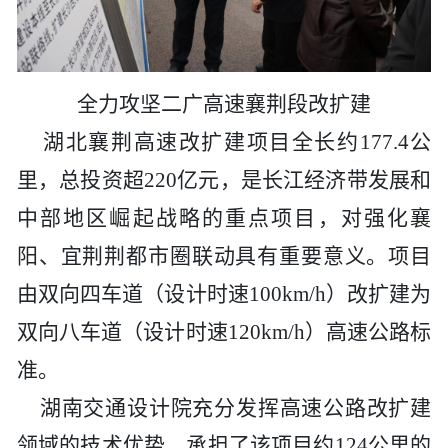
全力
攻坚
二广高速襄荆段改扩建
湖北襄荆高速改扩建项目全长约
177.4公
里，总投资超220亿元，是长江经济带发展和
中部地区崛起战略的重点项目，对强化襄
阳、宜荆荆都市圈联动具有重要意义。
项目
由
双向
四车道
（
设计时速
1
0
0
km/h
）
改扩建为
双向八车道
（
设计时速
1
2
0
km/h
）
高速公路标
准
。
湖南交通设计院充分发挥高速公路改扩建
领域的技术优势，承担了该项目约
124公里的