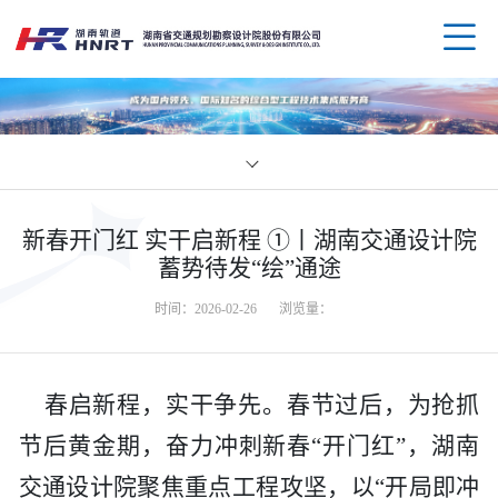
企业
新春开门红 实干启新程 ①丨湖南交通设计院
领导
业务
蓄势待发“绘”通途
时间：2026-02-26
浏览量：
组织
规划
企业
资质
公路
媒体
科技
春启新程，实干争先。春节过后，为抢抓
节后黄金期，奋力冲刺新春
“开门红”，湖南
荣誉
水运
党群
创新
人才
交通设计院聚焦重点工程攻坚，以“开局即冲