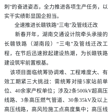
历史
市政
公告
博士
招聘
联系
刺”的奋进姿态，全力推进各项
生产任务
，以
实干实绩彰显国企担当。
企业
轨道
时政
特色
客户
全速推进长赣铁路
“三电”及管线迁改
建筑
知识
新春开年，湖南交通设计院牵头承接的
长赣铁路（湖南段）
“三电”及管线迁改工
桥梁
程，在节后迅速掀起建设热潮，为长赣铁路
隧道
建设筑牢前置根基。
该项目面临统筹协调难、工程难度大、有
工程
效工期紧三大挑战：需统筹对接
5家站前单
工程
位、40余家产权单位；涉及2条500kV超高压
线路、3条高压燃气管道、30条35kV及以上
试验
高压线路，高风险施工点高度集中；高压线