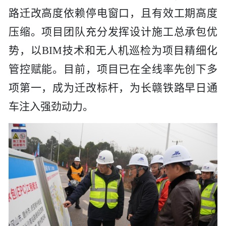
路迁改高度依赖停电窗口，且有效工期高度
工程
压缩。项目团队充分发挥设计施工总承包优
数字
势，以BIM技术和无人机巡检为项目精细化
管控赋能。目前，项目已在全线率先创下多
水利
项第一，成为迁改标杆，为长赣铁路早日通
工程
车注入强劲动力。
国际
水运