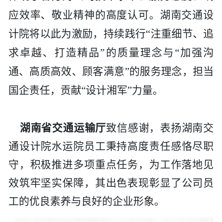
历史
市政
公告
博士
招聘
联系
应效率、敬业精神的高度认可。湖南交通设
计院将以此为激励，持续践行
“注重细节、追
企业
轨道
时政
特色
客户
求卓越、打造精品”的质量理念与“加强沟
建筑
知识
通、高质高效、顾客满意”的服务理念，担当
国企责任，贡献“设计湘军”力量。
桥梁
隧道
湖南省交通运输厅
致信感谢，表扬
湖南交
通设计院
水运院员工秉持高度责任感恪尽职
工程
守，积极推进多项重点任务，为工作落地见
工程
效筑牢坚实保障，其出色表现彰显了
公司
员
工的优良素养与良好的企业形象。
试验