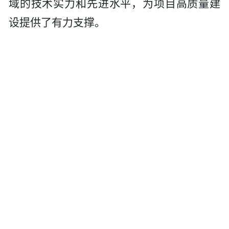
域的技术实力和先进水平，为项目高质量建
设提供了有力支撑。
常德市交通运输局
致信
公司
，
湖南交通设
计院
团队在《常德港总体规划（
2024—2035
年）》环境影响报告书编制中迎难而上、兢
兢业业，推动项目顺利通过生态环境部审
查，获专家领导一致好评，高度评价
我司
员
工饱满的工作热情、认真的工作态度和强烈
的责任感。
供稿：党群综合部、
司属各部门