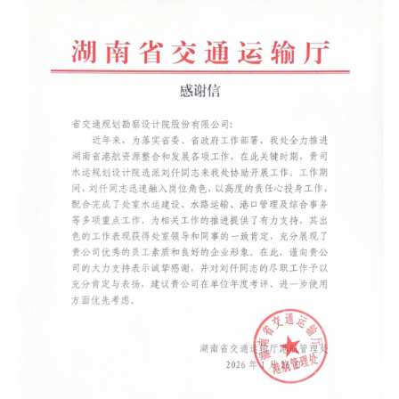
工程
数字
水利
工程
国际
水运