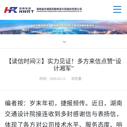
企业
【读信时间②】实力见证！多方来信点赞“设
领导
业务
计湘军”
时间：2026-02-13
浏览量：
组织
规划
企业
资质
公路
媒体
科技
编者按：岁末年初，捷报频传。近日，湖南
交通设计院接连收到多封感谢信与表扬信，
荣誉
水运
党群
创新
人才
体现了各方对公司技术水平、服务态度、响