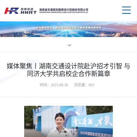
企业
媒体聚焦丨湖南交通设计院赴沪招才引智 与
领导
业务
同济大学共启校企合作新篇章
时间：2025-09-30
浏览量：
603
组织
规划
企业
资质
公路
媒体
科技
荣誉
水运
党群
创新
人才