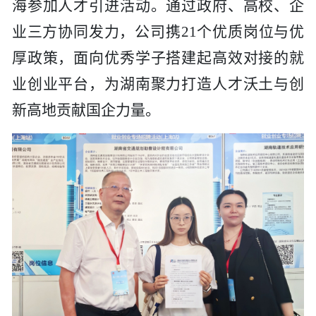
海参加人才引进活动。通过政府、高校、企
工程
业三方协同发力，公司携
2
1
个优质岗位与优
厚政策，面向优秀学子搭建起高效对接的就
数字
业创业平台，为湖南聚力打造人才沃土与创
水利
新高地贡献国企力量。
工程
国际
水运