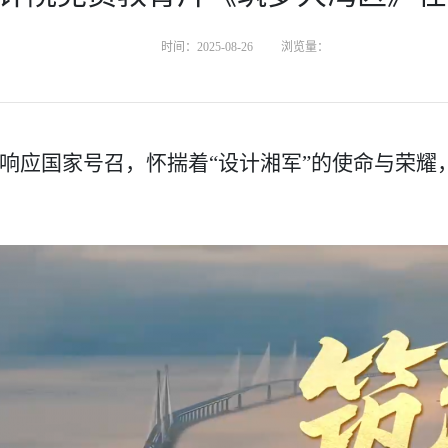
时间：2025-08-26
浏览量：
们响应国家号召，怀揣着“设计湘军”的
使命
与
荣耀