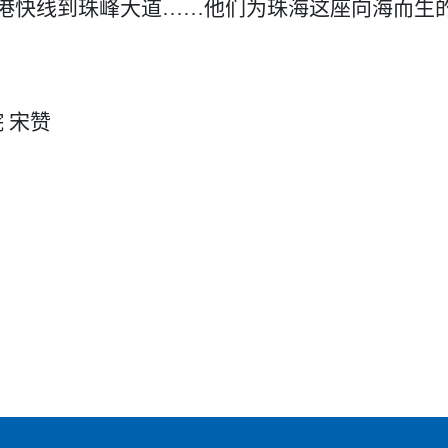
港快线到珠峰大道
……他们为珠海这座向海而生的
院
宋赞