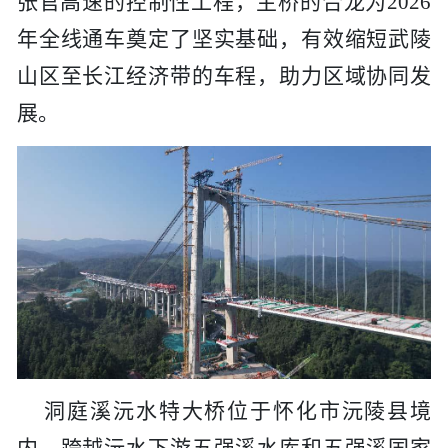
张官高速的控制性工程，主桥的合龙为2026
历史
市政
公告
博士
招聘
联系
年全线通车奠定了坚实基础，有效缩短武陵
企业
轨道
时政
特色
客户
山区至长江经济带的车程，助力区域协同发
展。
建筑
知识
桥梁
隧道
工程
工程
洞庭溪沅水特大桥位于怀化市沅陵县境
试验