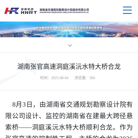
企业
湖南张官高速洞庭溪沅水特大桥合龙
领导
业务
时间：2025-08-04
浏览量：
504
组织
规划
企业
8月3日，由
湖南省交通规划勘察设计院有
资质
公路
媒体
科技
限公司
设计、监控的湖南省在建最大跨径悬
荣誉
水运
党群
创新
人才
索桥
——洞庭溪沅水特大桥顺利合龙。作为