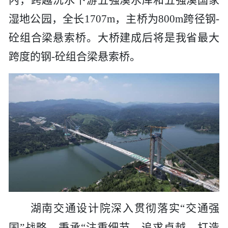
内，跨越沅水下游五强溪水库和五强溪国家
工程
湿地公园，全长
1707m，主桥为800m跨径钢-
砼组合梁悬索桥。大桥建成后将是我省最大
数字
跨度的钢-砼组合梁悬索桥。
水利
工程
国际
水运
湖南交通设计院
深入贯彻落实
“交通强
国”战略，秉承“注重细节、追求卓越、打造