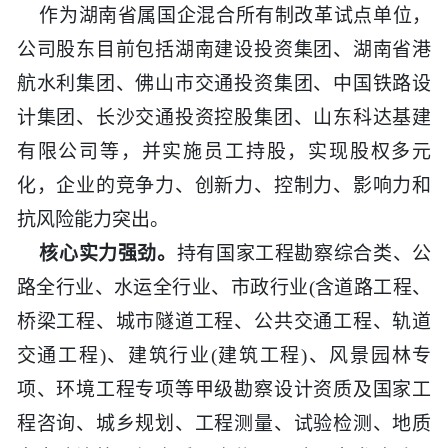
历史
市政
公告
博士
招聘
联系
作为湖南省属国企混合所有制改革试点单位，
公司股东目前包括湖南建设投资集团、湖南省港
企业
轨道
时政
特色
客户
航水利集团、佛山市交通投资集团、中国铁路设
计集团、长沙交通投资控股集团、山东科达基建
建筑
知识
有限公司等，并实施员工持股，实现股权多元
桥梁
化，企业的竞争力、创新力、控制力、影响力和
抗风险能力突出。
隧道
核心实力强劲。
持有国家工程勘察综合类、公
路全行业、水运全行业、市政行业(含道路工程、
工程
桥梁工程、城市隧道工程、公共交通工程、轨道
交通工程)、建筑行业(建筑工程)、风景园林专
工程
项、环境工程专项等甲级勘察设计资质及国家工
试验
程咨询、城乡规划、工程测量、试验检测、地质