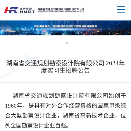
企业
湖南省交通规划勘察设计院有限公司 2024年
领导
业务
度实习生招聘公告
组织
规划
企业
湖南省交通规划勘察设计院有限公司始创于
资质
公路
媒体
科技
1960年，是具有对外合作经营资格的国家甲级综
合大型勘察设计企业，湖南省高新技术企业，位
荣誉
水运
党群
创新
人才
列全国勘察设计企业百强。