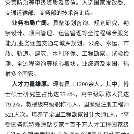
灾害防治等甲级资质及资信。入选国家发改委、
工程
交通运输部、商务部的技术咨询库。
业务布局广阔。
具备策划咨询、规划研究、勘
数字
察设计、项目管理、运营管理等全过程综合服务
水利
能力;业务涵盖交通与城乡规划、公路、水运、市
政、轨道、建筑、水利环保、工程勘察、试验检
工程
测、全过程咨询等核心板块，业绩遍及全国，辐
射多个国家。
国际
人才力量雄厚。
现有员工1200余人，其中，博
水运
士硕士研究生占比达55.4%，高中级职称人员达
79.2%，教授级高级职称75人，国家级注册工程师
521人次。培养了全国工程勘察设计大师1人，“享
受国务院特殊津贴专家”“百千万人才工程国家级