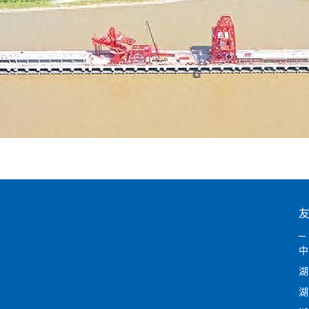
中
湖
湖