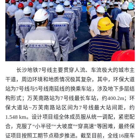
工程
数字
水利
工程
长沙地铁7号线主要贯穿人流、车流极大的城市主
干道，周边环境和地质情况极其复杂，其中，环保大道
国际
站为7号线与5号线南延线的换乘车站，涉及地下多层结
水运
构形式；万芙南路站为7号线最长车站，约400.2m；环
保大道站~万芙南路站区间为7号线最大站间距，约
1.548 km。设计项目组全体成员服从统一调配，紧密配
合，克服了“小半径”“大坡度”“穿高速”等困难，最终保
证项目按照工期节点稳步推进。截至目前，全线16座车