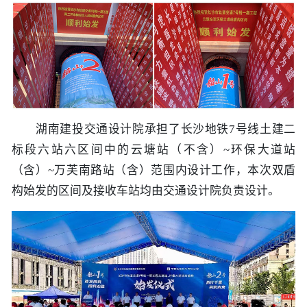
历史
市政
公告
博士
招聘
联系
企业
轨道
时政
特色
客户
建筑
知识
桥梁
湖南建投交通设计院承担了长沙地铁7号线土建二
标段六站六区间中的云塘站（不含）~环保大道站
隧道
（含）~万芙南路站（含）范围内设计工作，本次双盾
构始发的区间及接收车站均由交通设计院负责设计。
工程
工程
试验