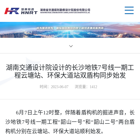
企业
湖南交通设计院设计的长沙地铁7号线一期工
领导
业务
程云塘站、环保大道站双盾构同步始发
时间：2023-06-07
浏览量：
1412
组织
规划
企业
资质
公路
媒体
科技
6月7日上午12时整，伴随着盾构机的掘进声音，长
沙地铁7号线一期工程“韶山一号”和“韶山二号”两台盾
荣誉
水运
党群
创新
人才
构机分别在云塘站、环保大道站顺利始发。