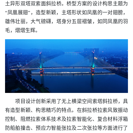
土异形双塔双索面斜拉桥。桥型方案的设计构思主题为
“凤凰展翅”，造型新颖，主塔形状如凤凰的一对翅膀，
雄伟壮丽，大气磅礴，塔身分五层褶皱，如同凤凰的羽
毛，熠熠生辉。
项目设计创新采用了无上横梁空间索塔斜拉桥，具
有造型新颖、构思精巧的特点。在斜拉桥拉索风致振动
控制、阻燃拉索体系技术及拉索智能化、复合材料浮箱
防船舶撞击、预应力智能张拉及二次张拉等方面进行了