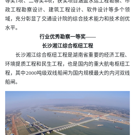
等奖1项、二等奖4项，获奖项目涵盖水运工程勘察、市
历史
市政
公告
博士
招聘
联系
政工程勘察设计、建筑工程设计、软件设计等多个领
域，充分彰显了交通设计院的综合技术能力和技术创优
企业
轨道
时政
特色
客户
水平。
行业优秀勘察一等奖——
建筑
知识
长沙湘江综合枢纽工程
长沙湘江综合枢纽工程是湖南省重要的经济工程、
桥梁
环境提质工程和民生工程，也是国内的重大航电枢纽工
隧道
程，其中2000吨级双线船闸为国内规模最大的内河双线
船闸。
工程
工程
试验