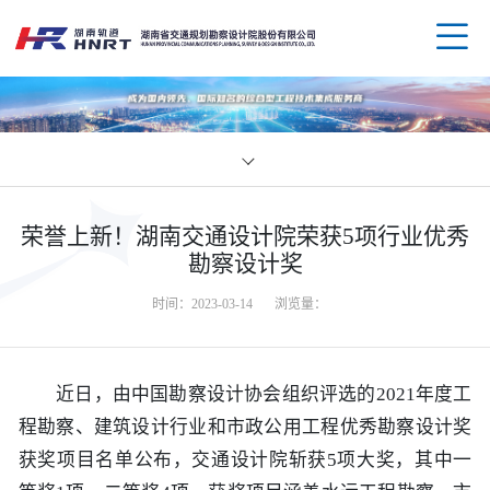
企业
荣誉上新！湖南交通设计院荣获5项行业优秀
领导
业务
勘察设计奖
时间：2023-03-14
浏览量：
组织
规划
企业
资质
公路
媒体
科技
近日，由中国勘察设计协会组织评选的2021年度工
程勘察、建筑设计行业和市政公用工程优秀勘察设计奖
荣誉
水运
党群
创新
人才
获奖项目名单公布，交通设计院斩获5项大奖，其中一