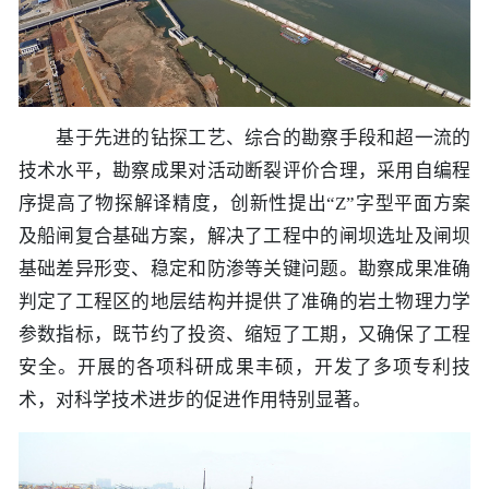
工程
数字
基于先进的钻探工艺、综合的勘察手段和超一流的
水利
技术水平，勘察成果对活动断裂评价合理，采用自编程
序提高了物探解译精度，创新性提出“Z”字型平面方案
工程
及船闸复合基础方案，解决了工程中的闸坝选址及闸坝
基础差异形变、稳定和防渗等关键问题。勘察成果准确
国际
判定了工程区的地层结构并提供了准确的岩土物理力学
参数指标，既节约了投资、缩短了工期，又确保了工程
水运
安全。开展的各项科研成果丰硕，开发了多项专利技
术，对科学技术进步的促进作用特别显著。