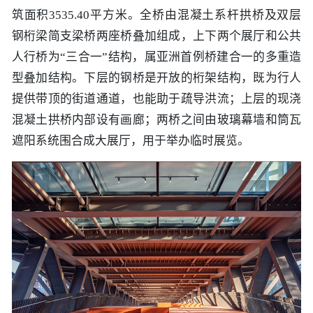
筑面积3535.40平方米。全桥由混凝土系杆拱桥及双层
钢桁梁简支梁桥两座桥叠加组成，上下两个展厅和公共
人行桥为“三合一”结构，属亚洲首例桥建合一的多重造
型叠加结构。下层的钢桥是开放的桁架结构，既为行人
提供带顶的街道通道，也能助于疏导洪流；上层的现浇
混凝土拱桥内部设有画廊；两桥之间由玻璃幕墙和筒瓦
遮阳系统围合成大展厅，用于举办临时展览。