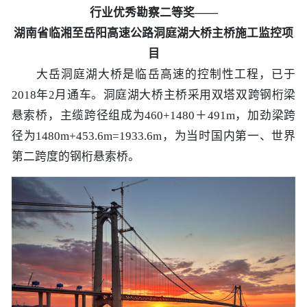
行业优秀勘察二等奖——
湖南省临湘至岳阳高速公路洞庭湖大桥主桥施工监控项
目
大岳洞庭湖大桥是临岳高速的控制性工程，已于
2018年2月通车。洞庭湖大桥主桥采用双塔双跨钢桁梁
悬索桥，主缆跨径组成为460+1480＋491m，加劲梁跨
径为1480m+453.6m=1933.6m，为当时国内第一、世界
第二跨度的钢桁悬索桥。