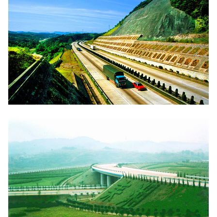
工程
数字
水利
工程
国际
水运