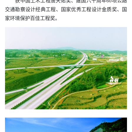
获中国土木工程詹天佑奖、建国六十周年60项公路
历史
市政
公告
博士
招聘
联系
交通勘察设计经典工程、国家优秀工程设计金质奖、国
家环境保护百佳工程奖。
企业
轨道
时政
特色
客户
建筑
知识
桥梁
隧道
工程
工程
试验