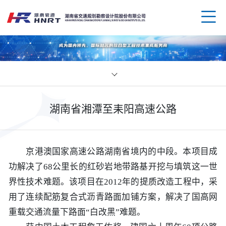
企业
湖南省湘潭至耒阳高速公路
领导
业务
组织
规划
企业
京港澳国家高速公路湖南省境内的中段。本项目成
功解决了68公里长的红砂岩地带路基开挖与填筑这一世
资质
公路
媒体
科技
界性技术难题。该项目在2012年的提质改造工程中，采
用了连续配筋复合式沥青路面加铺方案，解决了国高网
荣誉
水运
党群
创新
人才
重载交通流量下路面“白改黑”难题。