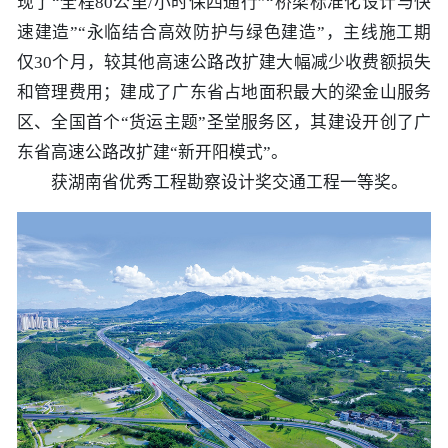
现了“全程80公里/小时保四通行”“桥梁标准化设计与快
历史
市政
公告
博士
招聘
联系
速建造”“永临结合高效防护与绿色建造”，主线施工期
仅30个月，较其他高速公路改扩建大幅减少收费额损失
企业
轨道
时政
特色
客户
和管理费用；建成了广东省占地面积最大的梁金山服务
区、全国首个“货运主题”圣堂服务区，其建设开创了广
建筑
知识
东省高速公路改扩建“新开阳模式”。
获湖南省优秀工程勘察设计奖交通工程一等奖。
桥梁
隧道
工程
工程
试验