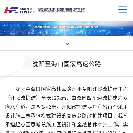
企业
沈阳至海口国家高速公路
领导
业务
组织
规划
企业
沈阳至海口国家高速公路开平至阳江段改扩建工程
（开阳改扩建）全长125km，由双向四车道改扩建为双
资质
公路
媒体
科技
向八车道，路基宽42米。开阳改扩建是广东省首个采用
设计施工总承包模式建设的高速公路改扩建项目，我司
荣誉
水运
党群
创新
人才
承担起点至恩城段施工图设计和全线总体牵头工作。实