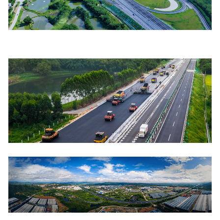
工程
数字
水利
工程
国际
水运