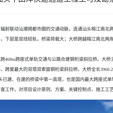
联动汕潮揭都市圈的交通动脉，连通汕头榕江南北两岸，全
路，下层是双线轻轨，桥梁荷载大；大桥跨越榕江南北两
8m跨座式单轨交通与公路合建钢桁梁斜拉桥。大桥主桥全长
跨度最大的双塔双索面钢桁梁斜拉桥。大桥全长3960.2
是汕头已建、在建的桥梁中第一高塔，也是国内最大跨座式
工作，对项目设计原则、方案、关键控制点、施工工艺